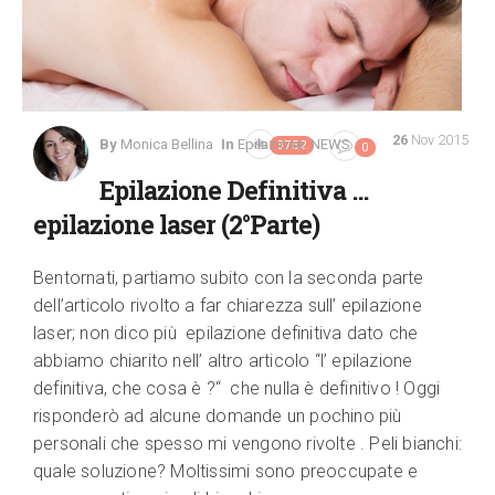
26
Nov 2015
By
Monica Bellina
In
Epilazione
,
NEWS
3752
0
Epilazione Definitiva …
epilazione laser (2°Parte)
Bentornati, partiamo subito con la seconda parte
dell’articolo rivolto a far chiarezza sull’ epilazione
laser; non dico più epilazione definitiva dato che
abbiamo chiarito nell’ altro articolo “l’ epilazione
definitiva, che cosa è ?“ che nulla è definitivo ! Oggi
risponderò ad alcune domande un pochino più
personali che spesso mi vengono rivolte . Peli bianchi:
quale soluzione? Moltissimi sono preoccupate e