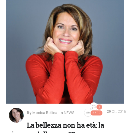
1
29
Ott 2016
By
Monica Bellina
In
NEWS
5300
La bellezza non ha età: la