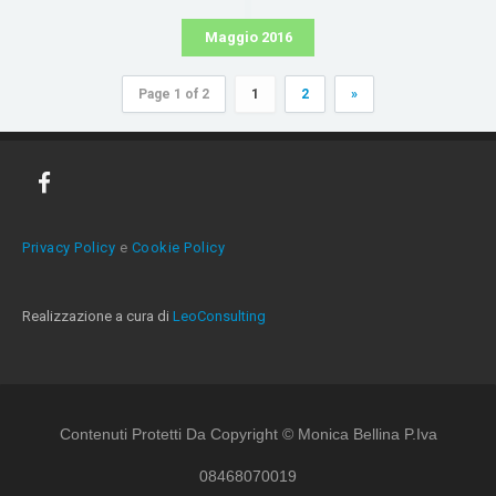
Maggio 2016
Page 1 of 2
1
2
»
Privacy Policy
e
Cookie Policy
Realizzazione a cura di
LeoConsulting
Contenuti Protetti Da Copyright © Monica Bellina P.Iva
08468070019