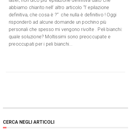
laser; non dico più epilazione definitiva dato che
abbiamo chiarito nell’ altro articolo “l’ epilazione
definitiva, che cosa è ?“ che nulla è definitivo ! Oggi
risponderò ad alcune domande un pochino più
personali che spesso mi vengono rivolte . Peli bianchi:
quale soluzione? Moltissimi sono preoccupate e
preoccupati per i peli bianchi...
CERCA NEGLI ARTICOLI