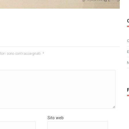
C
E
tori sono contrassegnati
*
Sito web