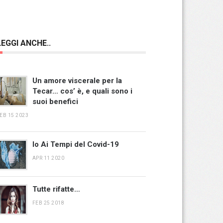
LEGGI ANCHE..
Un amore viscerale per la
Tecar… cos’ è, e quali sono i
suoi benefici
EB 15 2023
Io Ai Tempi del Covid-19
APR 11 2020
Tutte rifatte…
FEB 25 2018