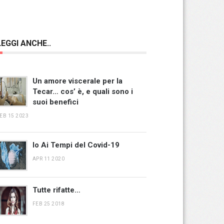
LEGGI ANCHE..
Un amore viscerale per la
Tecar… cos’ è, e quali sono i
suoi benefici
EB 15 2023
Io Ai Tempi del Covid-19
APR 11 2020
Tutte rifatte…
FEB 25 2018