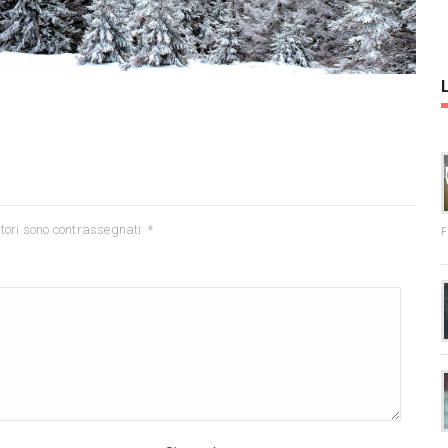
tori sono contrassegnati
*
F