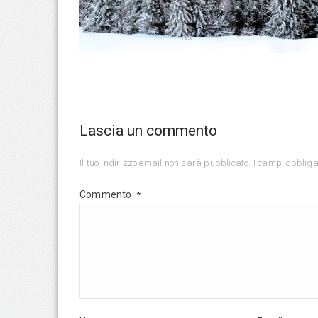
Lascia un commento
Il tuo indirizzo email non sarà pubblicato.
I campi obbliga
Commento
*