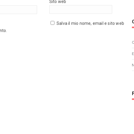
Sito web
Salva il mio nome, email e sito web
nto.
C
E