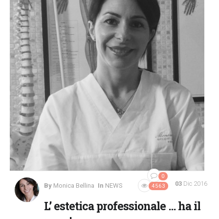
0
03
Dic 2016
By
Monica Bellina
In
NEWS
4563
L’ estetica professionale … ha il