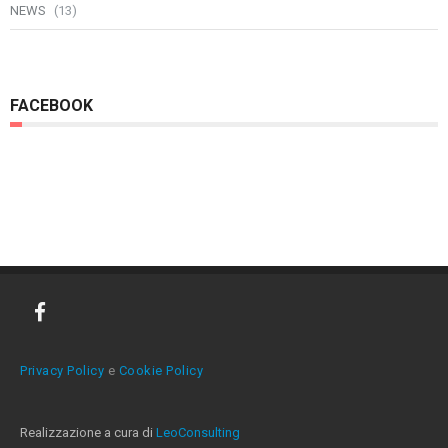
NEWS
(13)
FACEBOOK
Privacy Policy
e
Cookie Policy
Realizzazione a cura di
LeoConsulting